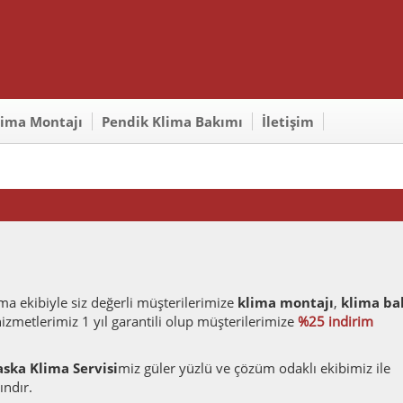
lima Montajı
Pendik Klima Bakımı
İletişim
ma ekibiyle siz değerli müşterilerimize
klima montajı
,
klima ba
zmetlerimiz 1 yıl garantili olup müşterilerimize
%25 indirim
aska Klima Servisi
miz güler yüzlü ve çözüm odaklı ekibimiz ile
ındır.