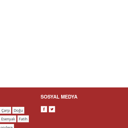
SOSYAL MEDYA
Çarşı
Doğu
Esenyalı
Fatih
andere