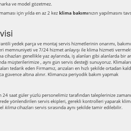
marka ve model gözetmez.
armaması için yılda en az 2 kez
klima bakımı
nızın yapılmasını tav
visi
rantili yedek parça ve montaj servis hizmetlerinin onarımı, bakımı
ri memnuniyeti ve 7/24 hizmet anlayışı ile klima hizmeti vermekt
 cihazları genellikle yaz aylarında, iş alanları gibi alanlarda bir a
nda müşterilerimize , aynı gün servis desteği sunuyoruz. Klimalar
arı tedarik eden Firmamız, arızaları en hızlı şekilde ortadan kaldı
ca güvence altına alınır. Klimanıza periyodik bakım yapmak
 24 saat güler yüzlü personelimiz tarafından taleplerinize zaman
rede yönlendirilen servis ekipleri, gerekli kontrolleri yaparak klim
del
klima
cihazları servis sırasında aynı şekilde tamir edilebilir.