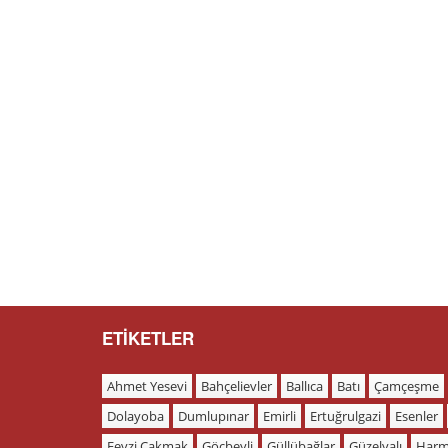
ETİKETLER
Ahmet Yesevi
Bahçelievler
Ballıca
Batı
Çamçeşme
Dolayoba
Dumlupınar
Emirli
Ertuğrulgazi
Esenler
Fevzi Çakmak
Göçbeyli
Güllübağlar
Güzelyalı
Harm