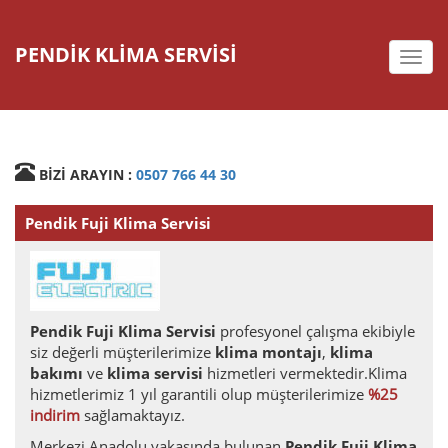
PENDİK KLİMA SERVİSİ
deste
BİZİ ARAYIN :
0507 766 44 30
Pendik Fuji Klima Servisi
Pendik Fuji Klima Servisi
profesyonel çalışma ekibiyle
siz değerli müşterilerimize
klima montajı
,
klima
bakımı
ve
klima servisi
hizmetleri vermektedir.Klima
hizmetlerimiz 1 yıl garantili olup müşterilerimize
%25
indirim
sağlamaktayız.
Merkezi Anadolu yakasında bulunan
Pendik Fuji Klima