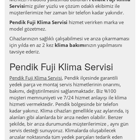
Servisi
miz güler yüzlü ve çözüm odaklı ekibimiz ile
müşterilerimize her zaman bir telefon kadar yakındır.
Pendik Fuji Klima Servisi
hizmet verirken marka ve
model gözetmez.
Cihazlarınızın sağlıklı çalışabilmesi ve arıza çıkarmaması
için yılda en az 2 kez
klima bakımı
nızın yapılmasını
tavsiye ederiz.
Pendik Fuji Klima Servisi
Pendik Fuji Klima Servisi
, Pendik ilçesinde garantili
yedek parça ve montaj servis hizmetlerinin onarımı,
bakımı, değiştirilmesini sağlanmaktadır. Biz %100
müşteri memnuniyeti ve 7/24 hizmet anlayışı ile klima
hizmeti vermektedir. Pendik bölgesinde bir telefon
kadar yakınız. Klima cihazları genellikle yaz aylarında, iş
alanları gibi alanlarda bir arıza neden olabilir. Benzer
şekilde, bir arıza durumunda müşterilerimize , aynı gün
servis desteği sunuyoruz. Klimalarda oluşabilecek
arızalar noktasında tüm yedek parçaları tedarik eden