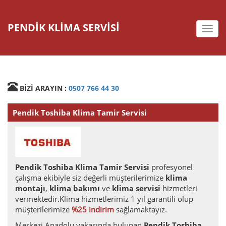
PENDİK KLİMA SERVİSİ
deste
BİZİ ARAYIN :
0507 766 44 30
Pendik Toshiba Klima Tamir Servisi
Pendik Toshiba Klima Tamir Servisi
profesyonel
çalışma ekibiyle siz değerli müşterilerimize
klima
montajı
,
klima bakımı
ve
klima servisi
hizmetleri
vermektedir.Klima hizmetlerimiz 1 yıl garantili olup
müşterilerimize
%25 indirim
sağlamaktayız.
Merkezi Anadolu yakasında bulunan
Pendik Toshiba