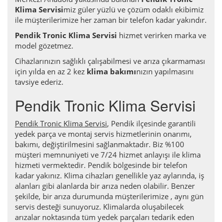
Klima Servisi
miz güler yüzlü ve çözüm odaklı ekibimiz
ile müşterilerimize her zaman bir telefon kadar yakındır.
Pendik Tronic Klima Servisi
hizmet verirken marka ve
model gözetmez.
Cihazlarınızın sağlıklı çalışabilmesi ve arıza çıkarmaması
için yılda en az 2 kez
klima bakımı
nızın yapılmasını
tavsiye ederiz.
Pendik Tronic Klima Servisi
Pendik Tronic Klima Servisi
, Pendik ilçesinde garantili
yedek parça ve montaj servis hizmetlerinin onarımı,
bakımı, değiştirilmesini sağlanmaktadır. Biz %100
müşteri memnuniyeti ve 7/24 hizmet anlayışı ile klima
hizmeti vermektedir. Pendik bölgesinde bir telefon
kadar yakınız. Klima cihazları genellikle yaz aylarında, iş
alanları gibi alanlarda bir arıza neden olabilir. Benzer
şekilde, bir arıza durumunda müşterilerimize , aynı gün
servis desteği sunuyoruz. Klimalarda oluşabilecek
arızalar noktasında tüm yedek parçaları tedarik eden