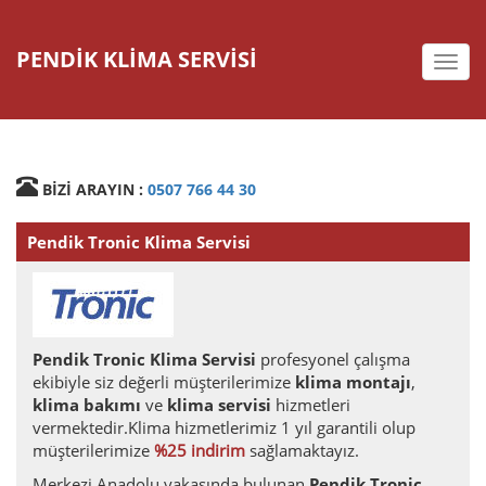
PENDİK KLİMA SERVİSİ
deste
BİZİ ARAYIN :
0507 766 44 30
Pendik Tronic Klima Servisi
Pendik Tronic Klima Servisi
profesyonel çalışma
ekibiyle siz değerli müşterilerimize
klima montajı
,
klima bakımı
ve
klima servisi
hizmetleri
vermektedir.Klima hizmetlerimiz 1 yıl garantili olup
müşterilerimize
%25 indirim
sağlamaktayız.
Merkezi Anadolu yakasında bulunan
Pendik Tronic