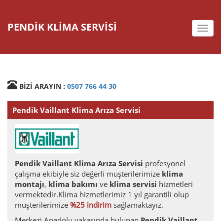
PENDİK KLİMA SERVİSİ
deste
BİZİ ARAYIN :
0507 766 44 30
Pendik Vaillant Klima Arıza Servisi
Pendik Vaillant Klima Arıza Servisi
profesyonel
çalışma ekibiyle siz değerli müşterilerimize
klima
montajı
,
klima bakımı
ve
klima servisi
hizmetleri
vermektedir.Klima hizmetlerimiz 1 yıl garantili olup
müşterilerimize
%25 indirim
sağlamaktayız.
Merkezi Anadolu yakasında bulunan
Pendik Vaillant