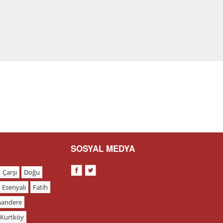
SOSYAL MEDYA
Çarşı
Doğu
Esenyalı
Fatih
andere
Kurtköy