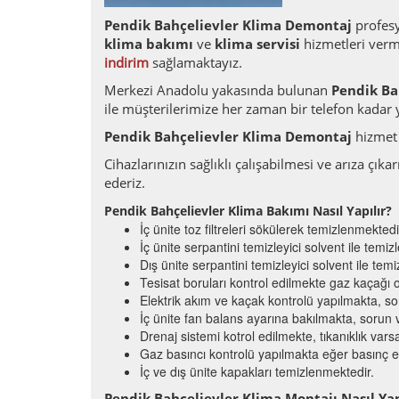
Pendik Bahçelievler Klima Demontaj
profesy
klima bakımı
ve
klima servisi
hizmetleri verme
indirim
sağlamaktayız.
Merkezi Anadolu yakasında bulunan
Pendik Ba
ile müşterilerimize her zaman bir telefon kadar 
Pendik Bahçelievler Klima Demontaj
hizmet 
Cihazlarınızın sağlıklı çalışabilmesi ve arıza çı
ederiz.
Pendik Bahçelievler Klima Bakımı Nasıl Yapılır?
İç ünite toz filtreleri sökülerek temizlenmektedi
İç ünite serpantini temizleyici solvent ile temi
Dış ünite serpantini temizleyici solvent ile te
Tesisat boruları kontrol edilmekte gaz kaçağı o
Elektrik akım ve kaçak kontrolü yapılmakta, so
İç ünite fan balans ayarına bakılmakta, sorun 
Drenaj sistemi kotrol edilmekte, tıkanıklık vars
Gaz basıncı kontrolü yapılmakta eğer basınç ek
İç ve dış ünite kapakları temizlenmektedir.
Pendik Bahçelievler Klima Montajı Nasıl Yap