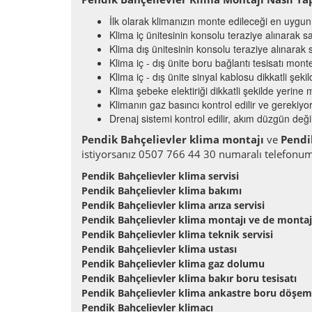
İlk olarak klimanızın monte edileceği en uygun y
Klima iç ünitesinin konsolu teraziye alınarak sa
Klima dış ünitesinin konsolu teraziye alınarak s
Klima iç - dış ünite boru bağlantı tesisatı monte 
Klima iç - dış ünite sinyal kablosu dikkatli şeki
Klima şebeke elektiriği dikkatli şekilde yerine mo
Klimanın gaz basıncı kontrol edilir ve gerekiyors
Drenaj sistemi kontrol edilir, akım düzgün değil
Pendik Bahçelievler klima montajı
ve
Pendi
istiyorsanız 0507 766 44 30 numaralı telefonumu
Pendik Bahçelievler klima servisi
Pendik Bahçelievler klima bakımı
Pendik Bahçelievler klima arıza servisi
Pendik Bahçelievler klima montajı ve de montaj
Pendik Bahçelievler klima teknik servisi
Pendik Bahçelievler klima ustası
Pendik Bahçelievler klima gaz dolumu
Pendik Bahçelievler klima bakır boru tesisatı
Pendik Bahçelievler klima ankastre boru döşe
Pendik Bahçelievler klimacı