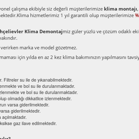
onel çalışma ekibiyle siz değerli müşterilerimize
klima montajı
,
ktedir.Klima hizmetlerimiz 1 yıl garantili olup müşterilerimize
%
hçelievler Klima Demontaj
miz güler yüzlü ve çözüm odaklı ek
yakındır.
verirken marka ve model gözetmez.
karmaması için yılda en az 2 kez klima bakımınızın yapılmasını tavsi
r. Filtreler su ile de yıkanabilmektedir.
zlenmekte ve bol su ile durulanmaktadır.
mizlenmekte ve bol su ile durulanmaktadır.
lup olmadığı dikkatlice izlenmektedir.
run varsa giderilmektedir.
varsa giderilmektedir.
a açılmaktadır.
sikse gaz ilave edilmektedir.
ılır?