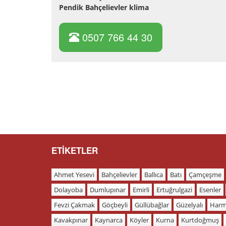
Pendik Bahçelievler klima
0507 766 44 30
ETİKETLER
Ahmet Yesevi
Bahçelievler
Ballıca
Batı
Çamçeşme
Dolayoba
Dumlupınar
Emirli
Ertuğrulgazi
Esenler
Fevzi Çakmak
Göçbeyli
Güllübağlar
Güzelyalı
Harm
Kavakpınar
Kaynarca
Köyler
Kurna
Kurtdoğmuş