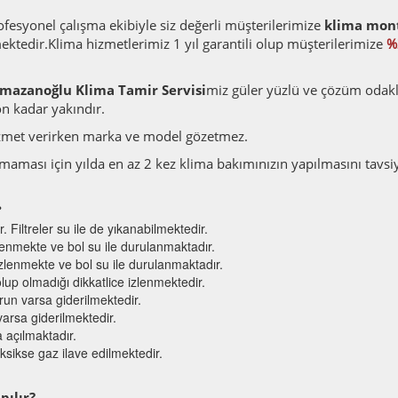
fesyonel çalışma ekibiyle siz değerli müşterilerimize
klima mont
ktedir.Klima hizmetlerimiz 1 yıl garantili olup müşterilerimize
%
mazanoğlu Klima Tamir Servisi
miz güler yüzlü ve çözüm odakl
on kadar yakındır.
met verirken marka ve model gözetmez.
karmaması için yılda en az 2 kez klima bakımınızın yapılmasını tavsi
?
r. Filtreler su ile de yıkanabilmektedir.
zlenmekte ve bol su ile durulanmaktadır.
mizlenmekte ve bol su ile durulanmaktadır.
lup olmadığı dikkatlice izlenmektedir.
run varsa giderilmektedir.
varsa giderilmektedir.
a açılmaktadır.
sikse gaz ilave edilmektedir.
pılır?