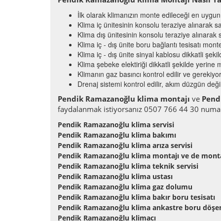
İlk olarak klimanızın monte edileceği en uygun y
Klima iç ünitesinin konsolu teraziye alınarak sa
Klima dış ünitesinin konsolu teraziye alınarak s
Klima iç - dış ünite boru bağlantı tesisatı monte 
Klima iç - dış ünite sinyal kablosu dikkatli şeki
Klima şebeke elektiriği dikkatli şekilde yerine mo
Klimanın gaz basıncı kontrol edilir ve gerekiyors
Drenaj sistemi kontrol edilir, akım düzgün değil
Pendik Ramazanoğlu klima montajı
ve
Pend
faydalanmak istiyorsanız 0507 766 44 30 numara
Pendik Ramazanoğlu klima servisi
Pendik Ramazanoğlu klima bakımı
Pendik Ramazanoğlu klima arıza servisi
Pendik Ramazanoğlu klima montajı ve de mont
Pendik Ramazanoğlu klima teknik servisi
Pendik Ramazanoğlu klima ustası
Pendik Ramazanoğlu klima gaz dolumu
Pendik Ramazanoğlu klima bakır boru tesisatı
Pendik Ramazanoğlu klima ankastre boru döş
Pendik Ramazanoğlu klimacı