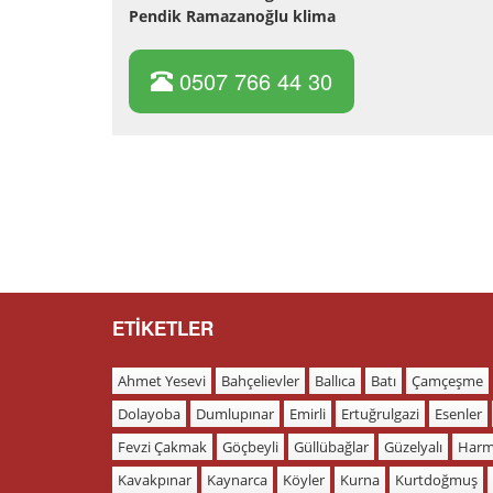
Pendik Ramazanoğlu klima
0507 766 44 30
ETİKETLER
Ahmet Yesevi
Bahçelievler
Ballıca
Batı
Çamçeşme
Dolayoba
Dumlupınar
Emirli
Ertuğrulgazi
Esenler
Fevzi Çakmak
Göçbeyli
Güllübağlar
Güzelyalı
Harm
Kavakpınar
Kaynarca
Köyler
Kurna
Kurtdoğmuş