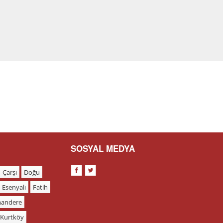
SOSYAL MEDYA
Çarşı
Doğu
Esenyalı
Fatih
andere
Kurtköy