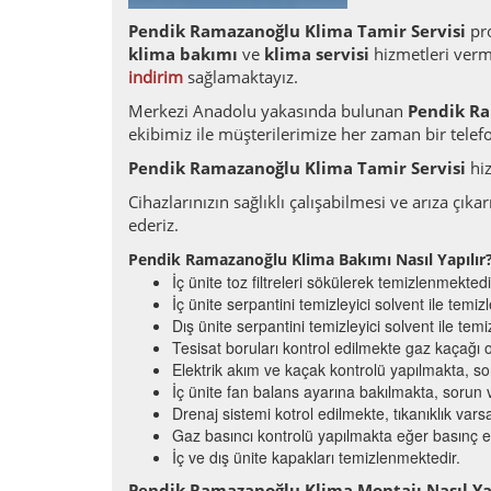
Pendik Ramazanoğlu Klima Tamir Servisi
pro
klima bakımı
ve
klima servisi
hizmetleri verme
indirim
sağlamaktayız.
Merkezi Anadolu yakasında bulunan
Pendik Ra
ekibimiz ile müşterilerimize her zaman bir telef
Pendik Ramazanoğlu Klima Tamir Servisi
hiz
Cihazlarınızın sağlıklı çalışabilmesi ve arıza çı
ederiz.
Pendik Ramazanoğlu Klima Bakımı Nasıl Yapılır
İç ünite toz filtreleri sökülerek temizlenmektedi
İç ünite serpantini temizleyici solvent ile temi
Dış ünite serpantini temizleyici solvent ile te
Tesisat boruları kontrol edilmekte gaz kaçağı o
Elektrik akım ve kaçak kontrolü yapılmakta, so
İç ünite fan balans ayarına bakılmakta, sorun 
Drenaj sistemi kotrol edilmekte, tıkanıklık vars
Gaz basıncı kontrolü yapılmakta eğer basınç ek
İç ve dış ünite kapakları temizlenmektedir.
Pendik Ramazanoğlu Klima Montajı Nasıl Ya