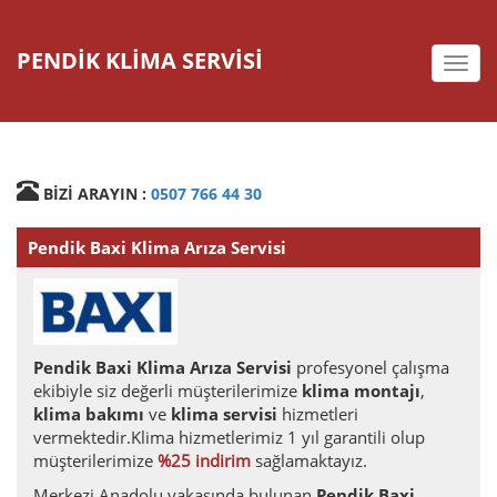
PENDİK KLİMA SERVİSİ
deste
BİZİ ARAYIN :
0507 766 44 30
Pendik Baxi Klima Arıza Servisi
Pendik Baxi Klima Arıza Servisi
profesyonel çalışma
ekibiyle siz değerli müşterilerimize
klima montajı
,
klima bakımı
ve
klima servisi
hizmetleri
vermektedir.Klima hizmetlerimiz 1 yıl garantili olup
müşterilerimize
%25 indirim
sağlamaktayız.
Merkezi Anadolu yakasında bulunan
Pendik Baxi