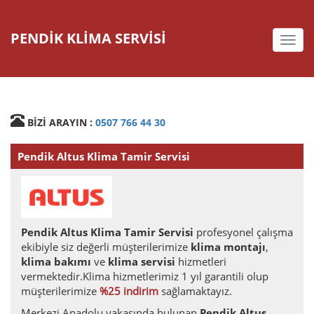
PENDİK KLİMA SERVİSİ
deste
BİZİ ARAYIN :
0507 766 44 30
Pendik Altus Klima Tamir Servisi
Pendik Altus Klima Tamir Servisi
profesyonel çalışma
ekibiyle siz değerli müşterilerimize
klima montajı
,
klima bakımı
ve
klima servisi
hizmetleri
vermektedir.Klima hizmetlerimiz 1 yıl garantili olup
müşterilerimize
%25 indirim
sağlamaktayız.
Merkezi Anadolu yakasında bulunan
Pendik Altus