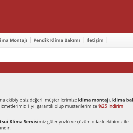
lima Montajı
Pendik Klima Bakımı
İletişim
a ekibiyle siz değerli müşterilerimize
klima montajı
,
klima ba
zmetlerimiz 1 yıl garantili olup müşterilerimize
%25 indirim
tsui Klima Servisi
miz güler yüzlü ve çözüm odaklı ekibimiz ile
ındır.