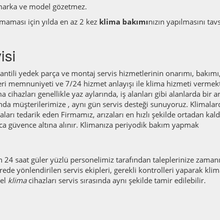
marka ve model gözetmez.
armaması için yılda en az 2 kez
klima bakımı
nızın yapılmasını tav
isi
rantili yedek parça ve montaj servis hizmetlerinin onarımı, bakımı
ri memnuniyeti ve 7/24 hizmet anlayışı ile klima hizmeti vermekt
 cihazları genellikle yaz aylarında, iş alanları gibi alanlarda bir a
nda müşterilerimize , aynı gün servis desteği sunuyoruz. Klimalar
arı tedarik eden Firmamız, arızaları en hızlı şekilde ortadan kaldı
ca güvence altına alınır. Klimanıza periyodik bakım yapmak
 24 saat güler yüzlü personelimiz tarafından taleplerinize zaman
rede yönlendirilen servis ekipleri, gerekli kontrolleri yaparak klim
del
klima
cihazları servis sırasında aynı şekilde tamir edilebilir.