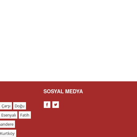
SOSYAL MEDYA
Çarşı
Doğu
Esenyalı
Fatih
andere
Kurtköy