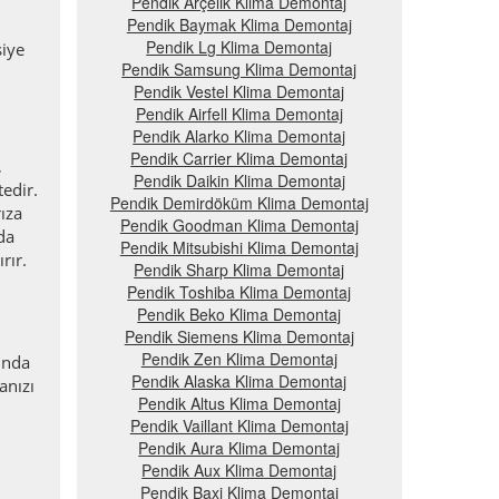
Pendik Arçelik Klima Demontaj
Pendik Baymak Klima Demontaj
Pendik Lg Klima Demontaj
siye
Pendik Samsung Klima Demontaj
Pendik Vestel Klima Demontaj
Pendik Airfell Klima Demontaj
Pendik Alarko Klima Demontaj
Pendik Carrier Klima Demontaj
,
Pendik Daikin Klima Demontaj
edir.
Pendik Demirdöküm Klima Demontaj
rıza
Pendik Goodman Klima Demontaj
da
Pendik Mitsubishi Klima Demontaj
rır.
Pendik Sharp Klima Demontaj
Pendik Toshiba Klima Demontaj
Pendik Beko Klima Demontaj
Pendik Siemens Klima Demontaj
Pendik Zen Klima Demontaj
ında
Pendik Alaska Klima Demontaj
anızı
Pendik Altus Klima Demontaj
Pendik Vaillant Klima Demontaj
Pendik Aura Klima Demontaj
Pendik Aux Klima Demontaj
Pendik Baxi Klima Demontaj