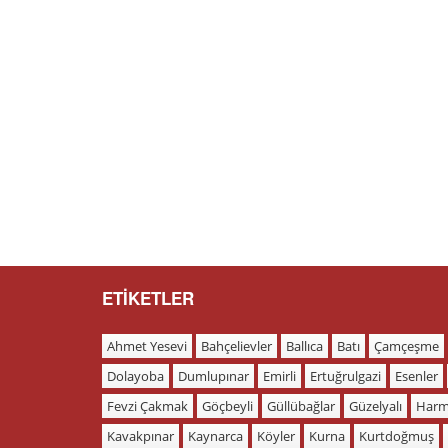
ETİKETLER
Ahmet Yesevi
Bahçelievler
Ballıca
Batı
Çamçeşme
Dolayoba
Dumlupınar
Emirli
Ertuğrulgazi
Esenler
Fevzi Çakmak
Göçbeyli
Güllübağlar
Güzelyalı
Harm
Kavakpınar
Kaynarca
Köyler
Kurna
Kurtdoğmuş